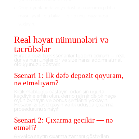
Qrup oyunlarında və ya dostlarla oynamaq daha
məsuliyyətli ola bilər — bir-birinizi nəzarətdə
saxlayın.
Real həyat nümunələri və
təcrübələr
Burada bəzi tipik ssenarilər təqdim edirəm — real
dünya nümunələridir və sizə hansı addımı atmalı
olduğunuzu göstərir.
Ssenari 1: İlk dəfə depozit qoyuram,
nə etməliyəm?
Kiçik məbləğlə başlayın, ödənişin uğurla
keçdiyinə əmin olun, demo rejimində bir neçə
oyun oynayın və bonus şərtlərini yoxlayın.
Hesabınızı təsdiqləyin və ilk uduşda çıxarma
prosedurunu sınayın.
Ssenari 2: Çıxarma gecikir — nə
etməli?
Əvvəlcə saytın çıxarma zamanı göstərilən