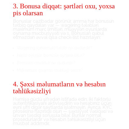
3. Bonusa diqqət: şərtləri oxu, yoxsa
pis olarsan
Bonuslar cazibədar görünür, amma hər bonusun
tətbiq qaydaları var — wagering tələbləri,
maximum mərc limitləri, müəyyən oyunlarda
oynama məcburiyyəti və s. Bonusları qəbul
etməzdən əvvəl qısa check-list hazırlayın:
Wagering (çevirmək) tələbi nə qədərdir?
Hansı oyunlar bonusla oynana bilər?
Bonusun müddəti nə qədərdir?
Maksimum çıxarma məbləği varmı?
4. Şəxsi məlumatların və hesabın
təhlükəsizliyi
Həmişə güclü şifrədən istifadə edin, iki faktorlu
autentifikasiyanı aktivləşdirin və hesabınız üçün
eyni şifri digər saytlarda işlətməyin. Ayrıca, KYC
prosesinə hazırlıqlı olun — şəxsiyyət vəsiqəsi və
ünvan təsdiqi soruşula bilər. Bunlar normal
prosedurlardır və hesabın təhlükəsizliyi üçün
müsbət addımdır.