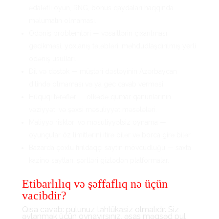
ədalətli oyun, RNG, bonus qaydaları haqqında
məlumatın olmaması.
Ödəniş problemləri — vəsaitlərin çıxarılması
gecikməsi, yoxlanış tələbləri, məhdudlaşdırılmış yerli
ödəniş üsulları.
Dil və dəstək — müştəri dəstəyinin Azərbaycan
dilində olmaması və ya gec cavab verməsi.
Hüquqi tərəflər — ölkədə qumar qanunlarının
vəziyyəti və şəxsi məsuliyyət məsələləri.
Maliyyə riskləri və məsuliyyətsiz oynama —
oyunçular öz limitlərini itirə bilər və borca girə bilər.
Bazarda çoxlu fırıldaqçı saytın mövcudluğu — saxta
kazino saytları, şərtləri gizlədən platformalar.
Etibarlılıq və şəffaflıq nə üçün
vacibdir?
Qısa cavab: pulunuz təhlükəsiz olmalıdır. Siz
əylənmək üçün oynayırsınız, əsas məqsəd pul