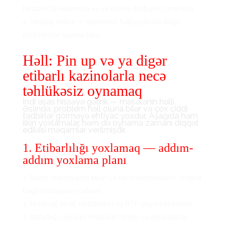
hesabın bloklanması və ya lazımi dəstəyin olmaması.
Hüquqi risklər — qanunsuz fəaliyyətlərlə bağlı
problemlər yaşana bilər.
Həll: Pin up və ya digər
etibarlı kazinolarla necə
təhlükəsiz oynamaq
İndi əsas hissəyə gəlirik — məsələnin həlli.
Əslində, problem həll oluna bilər və çox ciddi
tədbirlər görməyə ehtiyac yoxdur. Aşağıda həm
ilkin yoxlamalar, həm də oynama zamanı diqqət
ediləsi məqamlar verilmişdir.
1. Etibarlılığı yoxlamaq — addım-
addım yoxlama planı
Saytın lisenziyasını tapın və hansı tənzimləyici orqana
bağlı olduğunu yoxlayın.
Müstəqil audit sertifikatları və RTP dəyərləri axtarın.
İstifadəçi rəylərini müstəqil forum və resurslarda