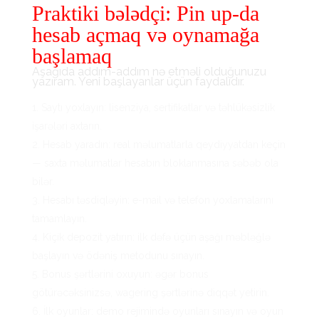
Praktiki bələdçi: Pin up-da
hesab açmaq və oynamağa
başlamaq
Aşağıda addım-addım nə etməli olduğunuzu
yazıram. Yeni başlayanlar üçün faydalıdır.
Saytı yoxlayın: lisenziya, sertifikatlar və təhlükəsizlik
işarələri axtarın.
Hesab yaradın: real məlumatlarla qeydiyyatdan keçin
— saxta məlumatlar hesabın bloklanmasına səbəb ola
bilər.
Hesabı təsdiqləyin: e-mail və telefon yoxlamalarını
tamamlayın.
Kiçik depozit yatırın: ilk dəfə üçün aşağı məbləğlə
başlayın və ödəniş metodunu sınayın.
Bonus şərtlərini oxuyun: əgər bonus
götürəcəksinizsə, wagering şərtlərinə diqqət yetirin.
İlk oyunlar: demo rejimində oyunları sınayın və oyun