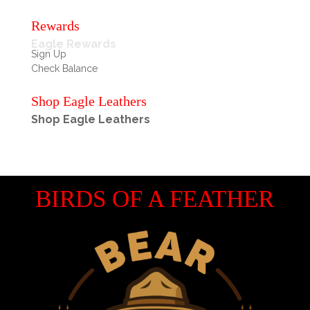
Rewards
Eagle Rewards
Sign Up
Check Balance
Shop Eagle Leathers
Shop Eagle Leathers
BIRDS OF A FEATHER