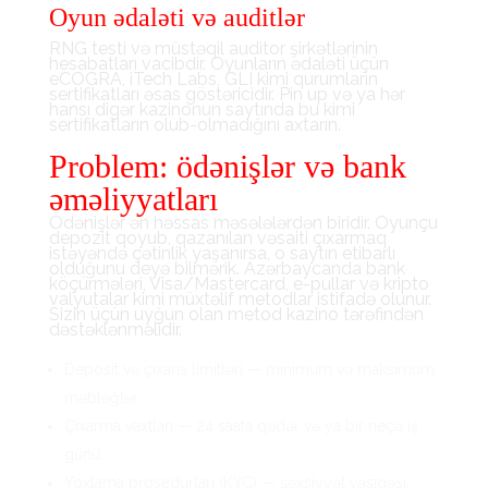
Oyun ədaləti və auditlər
RNG testi və müstəqil auditor şirkətlərinin
hesabatları vacibdir. Oyunların ədaləti üçün
eCOGRA, iTech Labs, GLI kimi qurumların
sertifikatları əsas göstəricidir. Pin up və ya hər
hansı digər kazinonun saytında bu kimi
sertifikatların olub-olmadığını axtarın.
Problem: ödənişlər və bank
əməliyyatları
Ödənişlər ən həssas məsələlərdən biridir. Oyunçu
depozit qoyub, qazanılan vəsaiti çıxarmaq
istəyəndə çətinlik yaşanırsa, o saytın etibarlı
olduğunu deyə bilmərik. Azərbaycanda bank
köçürmələri, Visa/Mastercard, e-pullar və kripto
valyutalar kimi müxtəlif metodlar istifadə olunur.
Sizin üçün uyğun olan metod kazino tərəfindən
dəstəklənməlidir.
Deposit və çıxarış limitləri — minimum və maksimum
məbləğlər.
Çıxarma vaxtları — 24 saata qədər və ya bir neçə iş
günü.
Yoxlama prosedurları (KYC) — şəxsiyyət vəsiqəsi,