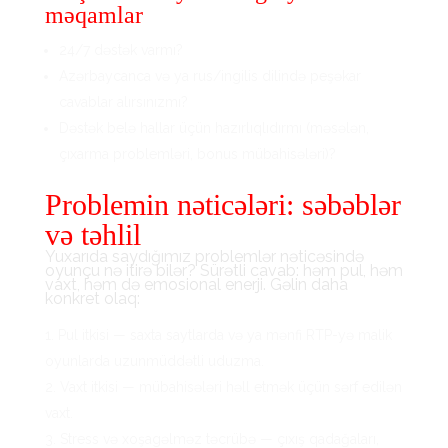
məqamlar
24/7 dəstək varmı?
Azərbaycanca və ya rus/ingilis dilində peşəkar
cavablar alırsınızmı?
Dəstək belə hallar üçün hazırlıqlıdırmı (məsələn,
çıxarma problemləri, bonus mübahisələri)?
Problemin nəticələri: səbəblər
və təhlil
Yuxarıda saydığımız problemlər nəticəsində
oyunçu nə itirə bilər? Sürətli cavab: həm pul, həm
vaxt, həm də emosional enerji. Gəlin daha
konkret olaq:
Pul itkisi — saxta saytlarda və ya mənfi RTP-yə malik
oyunlarda uzunmüddətli uduzma.
Vaxt itkisi — mübahisələri həll etmək üçün sərf edilən
vaxt.
Stress və xoşagəlməz təcrübə — çıxış qadağaları,