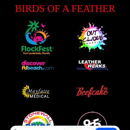
BIRDS OF A FEATHER