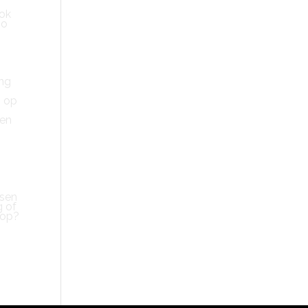
Ook
Zo
ing
g op
een
ssen
g of
 op?