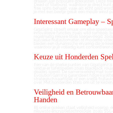
draaien aan populaire gokkasten. Deze fre
Dead of Starburst, waardoor je direct kunt
free spins behaalt, vaak als echt geld wor
je met een beetje geluk een mooie winst pa
Interessant Gameplay – S
GigaSpinz streeft ernaar om elke speelses
innovatieve functies zoals wild symbols, 
regelmatig nieuwe titels toegevoegd, zodat 
klassieke fruitautomaten of moderne vide
bieden een dynamische ervaring die je keer 
waardoor je je volledig kunt concentreren o
Keuze uit Honderden Spel
Een van de sterke punten van GigaSpinz is 
vind je er tafelspellen zoals blackjack, rou
dealers speelt. De samenwerking met too
Evolution Gaming garandeert hoge kwaliteit
strategisch kaartspel of een snelle fruita
over. Met honderden titels om uit te kiezen,
Veiligheid en Betrouwbaa
Handen
Bij online gokken staat veiligheid voorop,
nieuwste encryptietechnologie, zoals SSL-c