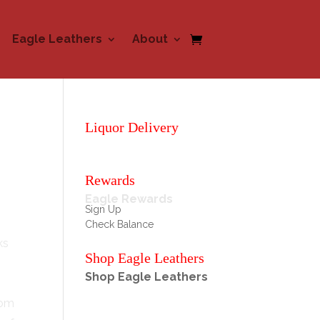
Eagle Leathers
About
Liquor Delivery
Rewards
Eagle Rewards
Sign Up
Check Balance
ks
Shop Eagle Leathers
Shop Eagle Leathers
 om