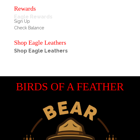
Rewards
Eagle Rewards
Sign Up
Check Balance
Shop Eagle Leathers
Shop Eagle Leathers
BIRDS OF A FEATHER