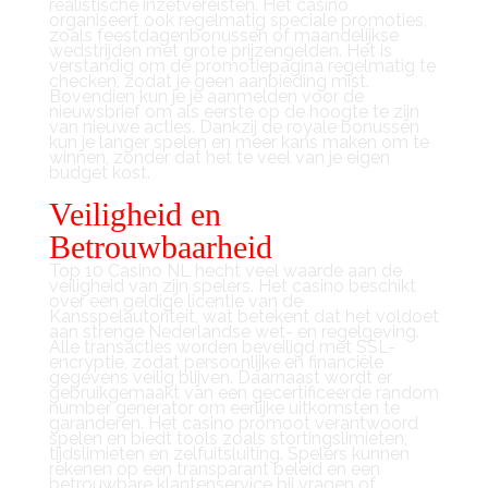
realistische inzetvereisten. Het casino
organiseert ook regelmatig speciale promoties,
zoals feestdagenbonussen of maandelijkse
wedstrijden met grote prijzengelden. Het is
verstandig om de promotiepagina regelmatig te
checken, zodat je geen aanbieding mist.
Bovendien kun je je aanmelden voor de
nieuwsbrief om als eerste op de hoogte te zijn
van nieuwe acties. Dankzij de royale bonussen
kun je langer spelen en meer kans maken om te
winnen, zonder dat het te veel van je eigen
budget kost.
Veiligheid en
Betrouwbaarheid
Top 10 Casino NL hecht veel waarde aan de
veiligheid van zijn spelers. Het casino beschikt
over een geldige licentie van de
Kansspelautoriteit, wat betekent dat het voldoet
aan strenge Nederlandse wet- en regelgeving.
Alle transacties worden beveiligd met SSL-
encryptie, zodat persoonlijke en financiële
gegevens veilig blijven. Daarnaast wordt er
gebruikgemaakt van een gecertificeerde random
number generator om eerlijke uitkomsten te
garanderen. Het casino promoot verantwoord
spelen en biedt tools zoals stortingslimieten,
tijdslimieten en zelfuitsluiting. Spelers kunnen
rekenen op een transparant beleid en een
betrouwbare klantenservice bij vragen of